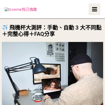
跳
Main
至
Men
主
要
飛機杯大測評：手動、自動 3 大不同點
內
＋完整心得＋FAQ分享
容