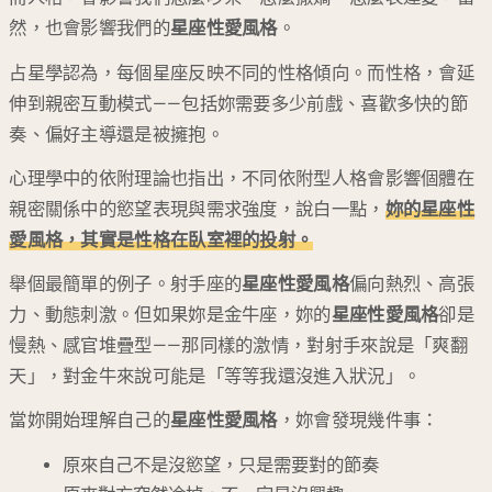
然，也會影響我們的
星座性愛風格
。
占星學認為，每個星座反映不同的性格傾向。而性格，會延
伸到親密互動模式——包括妳需要多少前戲、喜歡多快的節
奏、偏好主導還是被擁抱。
心理學中的依附理論也指出，不同依附型人格會影響個體在
親密關係中的慾望表現與需求強度，說白一點，
妳的
星座性
愛風格
，其實是性格在臥室裡的投射。
舉個最簡單的例子。射手座的
星座性愛風格
偏向熱烈、高張
力、動態刺激。但如果妳是金牛座，妳的
星座性愛風格
卻是
慢熱、感官堆疊型——那同樣的激情，對射手來說是「爽翻
天」，對金牛來說可能是「等等我還沒進入狀況」。
當妳開始理解自己的
星座性愛風格
，妳會發現幾件事：
原來自己不是沒慾望，只是需要對的節奏