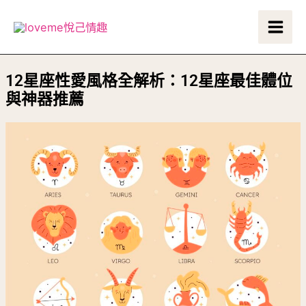
跳
Main
至
Men
主
要
12星座性愛風格全解析：12星座最佳體位
內
與神器推薦
容