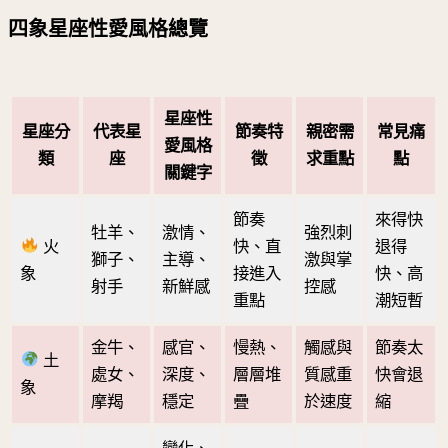
四象星座性愛風格總覽
星座性
星座分
代表星
節奏特
親密需
常見痛
愛風格
類
座
徵
求重點
點
關鍵字
節奏
來得快
牡羊、
激情、
強烈刺
火
快、直
退得
獅子、
主導、
激與掌
象
接進入
快、高
射手
新鮮感
控感
重點
潮短暫
金牛、
感官、
慢熱、
觸感與
節奏太
土
處女、
深度、
層層堆
質感重
快會退
象
摩羯
穩定
疊
於速度
縮