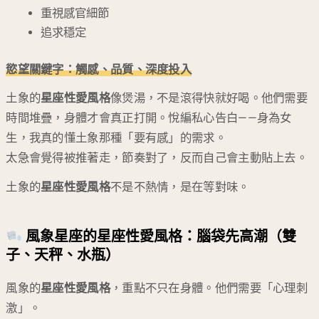
重視感官細節
追求穩定
慾望關鍵字：觸感、品質、深度投入
土象的
星座性愛風格
像煲湯，不是滾得快就好喝。他們需要
時間堆疊，身體才會真正打開。悅編私心告白——身為女
生，我真的懂土象那種「要有感」的需求。
太急會覺得被推著走，節奏對了，反而自己會主動貼上去。
土象的
星座性愛風格
不是不熱情，是在等對味。
風象星座的星座性愛風格：腦袋先高潮（雙
子、天秤、水瓶）
風象的
星座性愛風格
，重點不只在身體。他們需要「心理刺
激」。