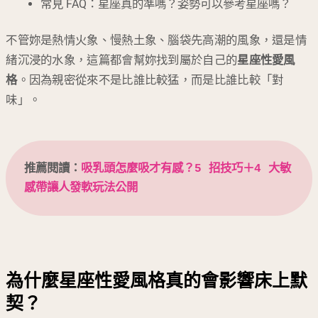
常見 FAQ：星座真的準嗎？姿勢可以參考星座嗎？
不管妳是熱情火象、慢熱土象、腦袋先高潮的風象，還是情
緒沉浸的水象，這篇都會幫妳找到屬於自己的
星座性愛風
格
。因為親密從來不是比誰比較猛，而是比誰比較「對
味」。
推薦閱讀：
吸乳頭怎麼吸才有感？5 招技巧＋4 大敏
感帶讓人發軟玩法公開
為什麼星座性愛風格真的會影響床上默
契？