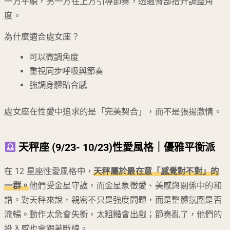
一方平躺，另一方在上方引導節奏，透過臀部抬升調整角
度。
為什麼適合處女座？
可以微調角度
重視同步呼吸與節奏
強調身體貼合感
處女座在性愛中追求的是「完美契合」，而不是張揚激情。
天秤座 (9/23- 10/23)性愛風格｜優雅平衡派
在 12 星座性愛風格中，
天秤屬於最在意「感覺對不對」的
一群。
他們受金星守護，而金星象徵愛、美感與關係中的和
諧。對天秤來說，親密不只是強度問題，而是整體氛圍是否
流暢。動作太急會失衡，太粗糙會出戲；節奏亂了，他們的
投入感也會跟著斷線。