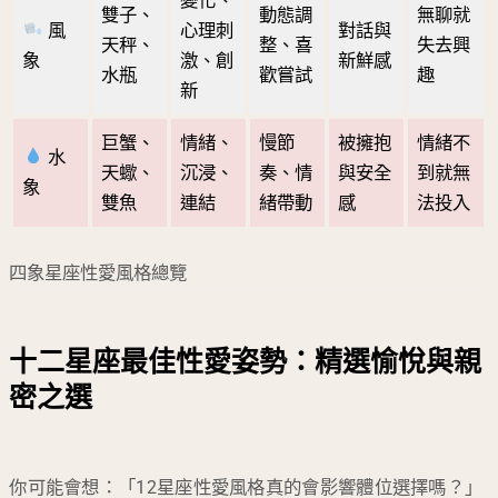
變化、
雙子、
動態調
無聊就
風
心理刺
對話與
天秤、
整、喜
失去興
象
激、創
新鮮感
水瓶
歡嘗試
趣
新
巨蟹、
情緒、
慢節
被擁抱
情緒不
水
天蠍、
沉浸、
奏、情
與安全
到就無
象
雙魚
連結
緒帶動
感
法投入
四象星座性愛風格總覽
十二星座最佳性愛姿勢：精選愉悅與親
密之選
你可能會想：「12星座性愛風格真的會影響體位選擇嗎？」