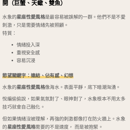
開（巨蟹、天蠍、雙魚）
水象的
星座性愛風格
是最容易被誤解的一群。他們不是不愛
刺激，只是需要情緒先被照顧。
特質：
情緒投入深
重視安全感
容易沉浸
慾望關鍵字：連結、佔有感、幻想
水象的
星座性愛風格
像海水。表面平靜，底下暗潮洶湧。
悅編偷偷說，如果氣氛對了、眼神對了，水象根本不用太多
技巧就會自己融化。
但如果情緒沒被理解，再強的刺激都像打在防火牆上。水象
的
星座性愛風格
需要的不是速度， 而是被抱緊。