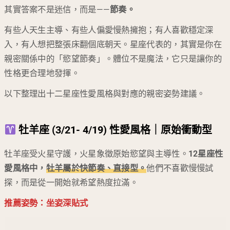
其實答案不是迷信，而是——
節奏。
有些人天生主導、有些人偏愛慢熱擁抱；有人喜歡穩定深
入，有人想把整張床翻個底朝天。星座代表的，其實是你在
親密關係中的「慾望節奏」。體位不是魔法，它只是讓你的
性格更合理地發揮。
以下整理出十二星座性愛風格與對應的親密姿勢建議。
牡羊座 (3/21- 4/19) 性愛風格｜原始衝動型
牡羊座受火星守護，火星象徵原始慾望與主導性。
12星座性
愛風格中，
牡羊屬於快節奏、直接型。
他們不喜歡慢慢試
探，而是從一開始就希望熱度拉滿。
推薦姿勢：坐姿深貼式