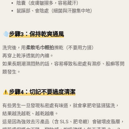
陰囊（皮膚皺摺多，容易藏汗）
鼠蹊部、會陰處（細菌與汗腺集中地）
步驟3：保持乾爽通風
洗完後，用
柔軟毛巾輕拍
擦乾（不要用力搓）
再穿上乾淨透氣的內褲。
如果長期潮濕悶熱的話，容易導致私密處有濕疹、股癬等問
題發生。
步驟4：切記不要過度清潔
有些男生一旦發現私密處有味道，就會拿肥皂猛搓猛洗，
結果越洗越乾、越乾越癢。
這是因為強效去污產品（含 SLS、肥皂鹼）會破壞皮脂層，