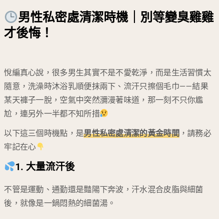
男性私密處清潔時機｜別等變臭雞雞
才後悔！
悅編真心說，很多男生其實不是不愛乾淨，而是生活習慣太
隨意，洗澡時沐浴乳順便抹兩下、流汗只擦個毛巾——結果
某天褲子一脫，空氣中突然瀰漫著味道，那一刻不只你尷
尬，連另外一半都不知所措
以下這三個時機點，是
男性私密處清潔的黃金時間
，請務必
牢記在心
1. 大量流汗後
不管是運動、通勤還是豔陽下奔波，汗水混合皮脂與細菌
後，就像是一鍋悶熱的細菌湯。