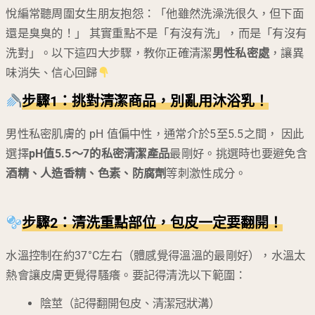
悅編常聽周圍女生朋友抱怨：「他雖然洗澡洗很久，但下面
還是臭臭的！」 其實重點不是「有沒有洗」，而是「有沒有
洗對」。以下這四大步驟，教你正確清潔
男性私密處
，讓異
味消失、信心回歸
步驟1：挑對清潔商品，別亂用沐浴乳！
男性私密肌膚的 pH 值偏中性，通常介於5至5.5之間， 因此
選擇
pH值5.5～7的私密清潔產品
最剛好。挑選時也要避免含
酒精、人造香精、色素、防腐劑
等刺激性成分。
步驟2：清洗重點部位，包皮一定要翻開！
水溫控制在約37°C左右（體感覺得溫溫的最剛好），水溫太
熱會讓皮膚更覺得騷癢。要記得清洗以下範圍：
陰莖（記得翻開包皮、清潔冠狀溝）