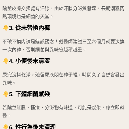
陰莖皮膚交摺處有汗腺，由於汗腺分泌質發達，長期潮濕悶
熱環境也是細菌的天堂。
3. 從未替換內褲
不破不換内褲是錯誤觀念！戴醫師建議三至六個月就要汰換
一次內褲，否則細菌與異味會越積越重。
4. 小便後未清潔
尿完沒抖乾淨，殘留尿液悶在褲子裡，時間久了自然會發出
異味。
5. 下體細菌感染
若陰莖紅腫、搔癢、分泌物有味道，可能是感染，應立即就
醫。
6. 性行為後未清理