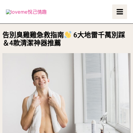
跳
Main
至
Men
主
要
告別臭雞雞急救指南
6大地雷千萬別踩
內
＆4款清潔神器推薦
容