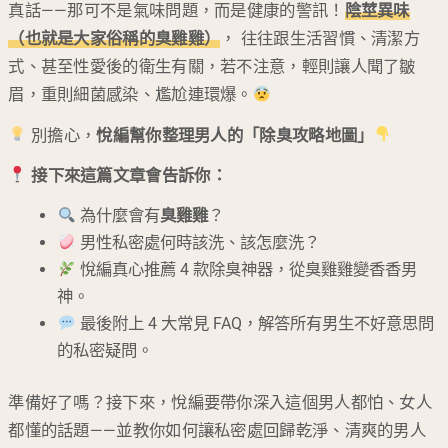
真話——那可不是氣味問題，而是健康的警訊！
陰莖異味
（也就是大家俗稱的臭雞雞）
， 往往跟生活習慣、清潔方
式、甚至性愛後的衛生有關，若不注意，輕則讓人聞了皺
眉，重則細菌感染、尷尬連環爆。
別擔心，
悅編幫你整理男人的「除臭攻略地圖」
接下來這篇文章會告訴你：
為什麼會有
臭雞雞
？
男性私密處何時該洗、該怎麼洗？
悅編真心推薦 4 款除臭神器，從臭雞雞變香香男
神。
最後附上 4 大常見 FAQ，解答所有男生不好意思問
的私密疑問。
準備好了嗎？接下來，悅編要帶你深入這個男人都怕、女人
都懂的話題——並教你如何讓私密處回歸乾淨、清爽的男人