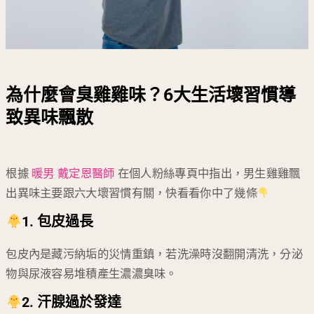
為什麼會臭雞雞味？6大生活壞習慣導
致異味飄散
根據
暖男 戴定恩醫師
在個人粉絲專頁中指出，男生雞雞飄
出異味主要跟六大壞習慣有關，快看看你中了幾條
1. 包皮過長
包皮內是藏污納垢的災情重鎮，若洗澡時沒翻開清洗，分泌
物與尿液容易堆積產生濃濃臭味。
2. 汗腺過於發達