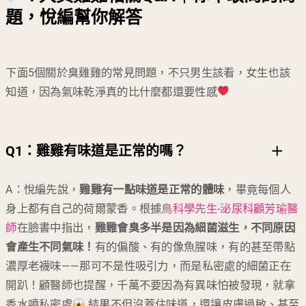
題，悅編幫你解答
下面5個關於臭雞雞的常見問題，不只男生該看，女生也該
知道，因為氣味乾淨真的比什麼都還要性感
Q1：
雞雞有味道是正常的嗎？
A：悅編先說，
雞雞有一點味道是正常的體味
，畢竟每個人
身上都有自己的荷爾蒙香。根據
鳥科學先生-泌尿科顧芳瑜醫
師
在臉書中指出，
雞雞會臭多半是因為細菌滋生，不同原因
會產生不同氣味！
有的偏酸、有的像魚腥味，有的甚至帶點
濃厚老襪味——那可不是性吸引力，而是私密處的細菌正在
開趴！顧醫師也提醒，千萬不要因為有異味怕被發現，就拿
香水噴私密處
結果不但沒蓋住味道，還讓皮膚過敏、甚至