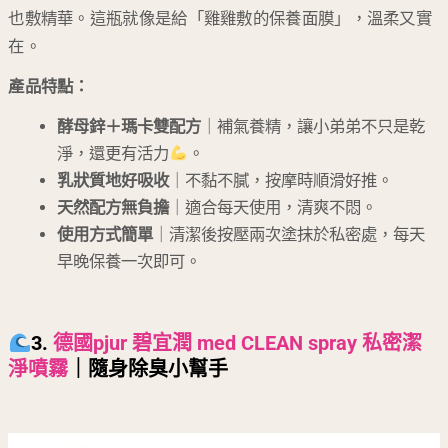
也敷精華。這瓶就像是給「雞雞敷的保養面膜」，溫柔又實
在。
產品特點：
酵母鋅＋瑪卡雙配方
｜補氣養精，讓小弟弟不只是乾
淨，還更有活力
。
乳狀質地好吸收
｜不黏不膩，按摩時順滑好推。
天然配方無負擔
｜適合每天使用，清爽不悶。
使用方式簡單
｜清潔後按壓兩次塗抹於私密處，每天
早晚保養一次即可。
3.
德國pjur 碧宜潤 med CLEAN spray 私密潔
淨噴霧
｜隨身除臭小幫手