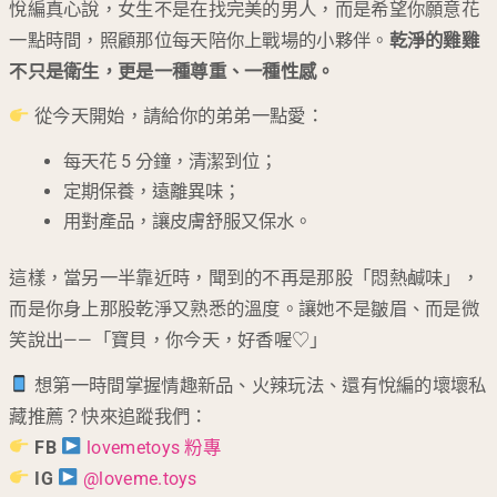
悅編真心說，女生不是在找完美的男人，而是希望你願意花
一點時間，照顧那位每天陪你上戰場的小夥伴。
乾淨的雞雞
不只是衛生，更是一種尊重、一種性感。
從今天開始，請給你的弟弟一點愛：
每天花 5 分鐘，清潔到位；
定期保養，遠離異味；
用對產品，讓皮膚舒服又保水。
這樣，當另一半靠近時，聞到的不再是那股「悶熱鹹味」，
而是你身上那股乾淨又熟悉的溫度。讓她不是皺眉、而是微
笑說出——「寶貝，你今天，好香喔♡」
想第一時間掌握情趣新品、火辣玩法、還有悅編的壞壞私
藏推薦？快來追蹤我們：
FB
lovemetoys 粉專
IG
@loveme.toys