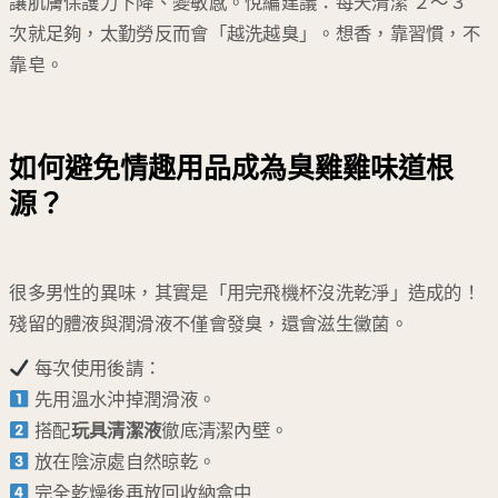
讓肌膚保護力下降、變敏感。悅編建議：每天清潔 ２～３
次就足夠，太勤勞反而會「越洗越臭」。想香，靠習慣，不
靠皂。
如何避免情趣用品成為臭雞雞味道根
源？
很多男性的異味，其實是「用完飛機杯沒洗乾淨」造成的！
殘留的體液與潤滑液不僅會發臭，還會滋生黴菌。
每次使用後請：
先用溫水沖掉潤滑液。
搭配
玩具清潔液
徹底清潔內壁。
放在陰涼處自然晾乾。
完全乾燥後再放回收納盒中