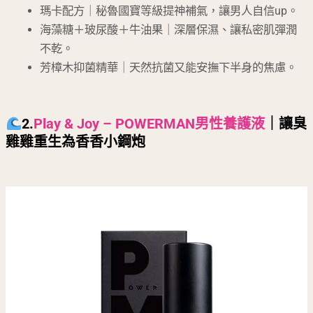
瑪卡配方｜秘魯國寶等級提神補氣，讓男人自信up。
海藻糖＋玻尿酸＋牛油果｜深層保濕、讓私密肌彈潤
不乾。
芳樟木抑菌精華｜天然抗菌又能安撫下半身的焦慮。
2.
Play & Joy – POWERMAN男性養護液
｜讓臭
雞雞重生為香香小鋼炮