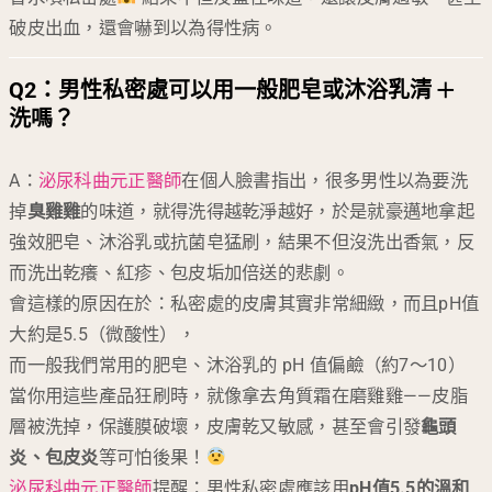
破皮出血，還會嚇到以為得性病。
Q2：
男性私密處可以用一般肥皂或沐浴乳清
洗嗎？
A：
泌尿科曲元正醫師
在個人臉書指出，很多男性以為要洗
掉
臭雞雞
的味道，就得洗得越乾淨越好，於是就豪邁地拿起
強效肥皂、沐浴乳或抗菌皂猛刷，結果不但沒洗出香氣，反
而洗出乾癢、紅疹、包皮垢加倍送的悲劇。
會這樣的原因在於：私密處的皮膚其實非常細緻，而且pH值
大約是5.5（微酸性），
而一般我們常用的肥皂、沐浴乳的 pH 值偏鹼（約7～10）
當你用這些產品狂刷時，就像拿去角質霜在磨雞雞——皮脂
層被洗掉，保護膜破壞，皮膚乾又敏感，甚至會引發
龜頭
炎、包皮炎
等可怕後果！
泌尿科曲元正醫師
提醒：男性私密處應該用
pH值5.5的溫和