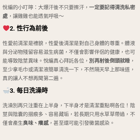
悅編的小叮嚀：大爆汗後不只要擦汗，
一定要記得清洗私密
處
，讓雞雞也能透氣呼吸～
2. 性行為前後
性愛前清潔是禮貌，性愛後清潔是對自己身體的尊重。體液
與分泌物殘留容易滋生病菌，不僅會影響伴侶的健康，也可
能導致陰莖異味。悅編真心拜託各位，
別再射後倒頭就睡
，
至少拿毛巾或清潔液簡單清洗一下，不然隔天早上那味道，
真的讓人不想再聞第二遍。
3. 每日洗澡時
洗澡別再只注重在上半身，下半身才是清潔重點啊各位！陰
莖與陰囊的摺痕多、容易藏垢，若長期只用水草草帶過，不
僅會產生
臭味、癢感
，甚至還可能引發黴菌感染。