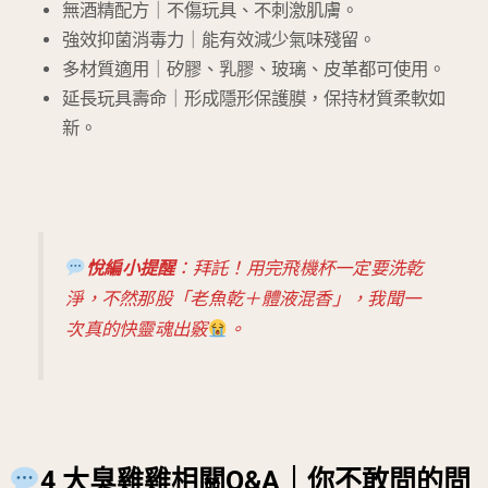
無酒精配方｜不傷玩具、不刺激肌膚。
強效抑菌消毒力｜能有效減少氣味殘留。
多材質適用｜矽膠、乳膠、玻璃、皮革都可使用。
延長玩具壽命｜形成隱形保護膜，保持材質柔軟如
新。
悅編小提醒
：拜託！用完飛機杯一定要洗乾
淨，不然那股「老魚乾＋體液混香」，我聞一
次真的快靈魂出竅
。
4 大臭雞雞相關Q&A｜你不敢問的問