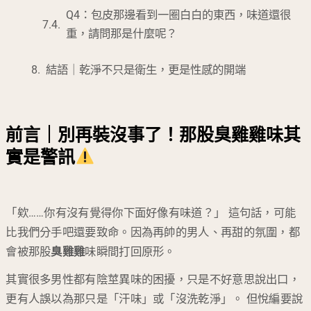
Q4：包皮那邊看到一圈白白的東西，味道還很
重，請問那是什麼呢？
結語｜乾淨不只是衛生，更是性感的開端
前言｜別再裝沒事了！那股臭雞雞味其
實是警訊
「欸……你有沒有覺得你下面好像有味道？」 這句話，可能
比我們分手吧還要致命。因為再帥的男人、再甜的氛圍，都
會被那股
臭雞雞
味瞬間打回原形。
其實很多男性都有陰莖異味的困擾，只是不好意思說出口，
更有人誤以為那只是「汗味」或「沒洗乾淨」。 但悅編要說