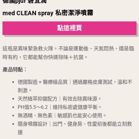
德國pjur 碧宜潤
med CLEAN spray 私密潔淨噴霧
點這裡買
這瓶是異味緊急救火隊。不論是運動後、天氣悶熱、還是臨
時有約，它都能幫你快速除味＋抗菌。
產品特點：
德國製造 × 醫療級品質｜通過嚴格皮膚測試，溫和不
刺激。
天然植萃抑菌配方｜有效去除異味源。
PH值5.5～6.2｜維持私密處健康平衡。
無酒精、無色素｜敏感肌也能安心使用。
隨身噴霧設計｜出門、健身房、性愛前後都能立刻救
援