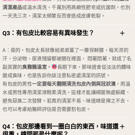
清潔產品
或溫水清洗，千萬別用高鹼性肥皂或抗菌劑，也別
一天洗三次，清潔太頻繁反而會造成皮膚乾裂。
Q3：
有包皮比較容易有異味發生？
A：是的，包皮太長就像給弟弟蓋了一層保鮮膜，每天流的
汗、分泌物、尿液殘留都被關在裡面， 悶著悶著，就成了名
副其實的
臭雞雞溫室
。
長期下來，那味道會從淡淡的體味
變成臭味，也是告訴你該注意私密處清潔的訊號。
有包皮的男性
一定要每天翻開清洗包皮內側與冠狀溝
，用溫
水或男性專用清潔液輕柔清洗，這樣才能讓細菌無處躲藏、
避免惡臭二次發酵。若真的清潔不易、味道總是揮之不去，
也可以考慮給醫師評估是否需要割包皮。
Q4：
包皮那邊看到一圈白白的東西，味道還
很重，請問那是什麼呢？