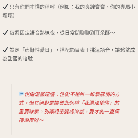
只有你們才懂的稱呼（例如：我的臭跩寶寶、你的專屬小
壞壞）
每週固定語音熱線夜，從日常閒聊聊到耳朵酥～
設定「虛擬性愛日」，搭配節目表＋挑逗語音，讓慾望成
為甜蜜的暗號
悅編溫馨建議：性愛不是唯一維繫感情的方
式，但它絕對是讓彼此保持「我還渴望你」的
重要線索。別讓親密變成冷感，愛才能一直保
持溫度呀～