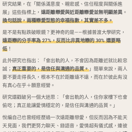
研究結果，在「關係滿意度、親密感、信任程度與關係進
展」這些指標上，
遠距離戀愛與近距離戀愛並無明顯差異
。
換句話說，兩種戀愛型態的幸福指數，其實差不多。
是不是有點跌破眼鏡？更神奇的是——根據普渡大學研究，
遠距戀的分手率為 27%，反而比非異地戀的 30% 還要略
低
！
此外研究也指出：「會出軌的人，不會因為距離近就比較忠
誠；
真正重要的，是信任與溝通的品質。
」簡單來說，兩人
要不要走得長久，根本不在於距離遠不遠，而在於彼此有沒
有真心在乎＋願意經營。
研究還戳破另一個大迷思：「會出軌的人，住你家樓下也會
偷吃；真正能讓愛情穩定的，是信任與溝通的品質。」
悅編自己也曾經經歷過一次遠距離戀愛，但反而因為不能天
天見面，我們更努力聊天、錄語音，愛情超有儀式感，連彼