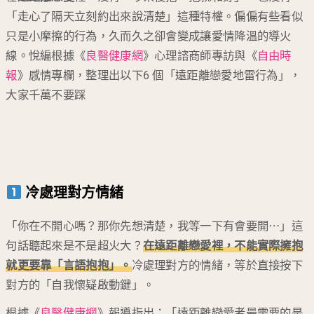
「走心了隔天立刻約出來說清楚」這種特權。偏偏有些看似
只是小摩擦的行為，久而久之卻會變成讓愛情降溫的導火
線。悅編根據《
良醫健康網
》心理諮商師專訪與《
自由時
報
》感情專欄，整理出以下6 個「遠距離戀愛地雷行為」，
大家千萬不要踩
冷處理對方情緒
「你在不開心嗎？那你先想清楚，我等一下有會要開⋯」這
句話聽起來是不是超火大？
在
遠距離戀愛
裡，不能實際擁抱
就更要靠「言語抱抱」。
冷處理對方的情緒，等於直接按下
對方的「自我懷疑啟動鍵」。
根據《
良醫健康網
》報導指出：「遠距離戀愛者最需要的是