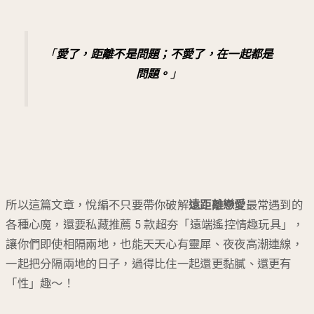
「
愛了，距離不是問題；不愛了，在一起都是
問題。
」
所以這篇文章，悅編不只要帶你破解
遠距離戀愛
最常遇到的
各種心魔，還要私藏推薦 5 款超夯「遠端遙控情趣玩具」，
讓你們即使相隔兩地，也能天天心有靈犀、夜夜高潮連線，
一起把分隔兩地的日子，過得比住一起還更黏膩、還更有
「性」趣～！