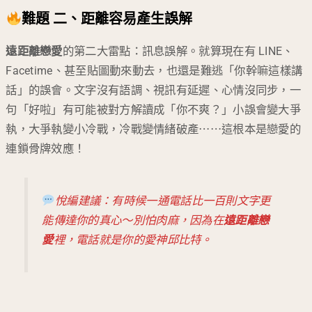
難題 二、距離容易產生誤解
遠距離戀愛
的第二大雷點：訊息誤解。就算現在有 LINE、
Facetime、甚至貼圖動來動去，也還是難逃「你幹嘛這樣講
話」的誤會。文字沒有語調、視訊有延遲、心情沒同步，一
句「好啦」有可能被對方解讀成「你不爽？」小誤會變大爭
執，大爭執變小冷戰，冷戰變情緒破產⋯⋯這根本是戀愛的
連鎖骨牌效應！
悅編建議：有時候一通電話比一百則文字更
能傳達你的真心～別怕肉麻，因為在
遠距離戀
愛
裡，電話就是你的愛神邱比特。