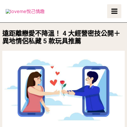
跳
Main
至
Men
主
要
遠距離戀愛不降溫！ 4 大經營密技公開＋
內
異地情侶私藏 5 款玩具推薦
容