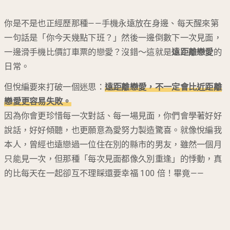
你是不是也正經歷那種——手機永遠放在身邊、每天醒來第
一句話是「你今天幾點下班？」然後一邊倒數下一次見面，
一邊滑手機比價訂車票的戀愛？沒錯～這就是
遠距離戀愛
的
日常。
但悅編要來打破一個迷思：
遠距離戀愛，不一定會比近距離
戀愛更容易失敗。
因為你會更珍惜每一次對話、每一場見面，你們會學著好好
說話，好好傾聽，也更願意為愛努力製造驚喜。就像悅編我
本人，曾經也遠戀過一位住在別的縣市的男友，雖然一個月
只能見一次，但那種「每次見面都像久別重逢」的悸動，真
的比每天在一起卻互不理睬還要幸福 100 倍！畢竟——