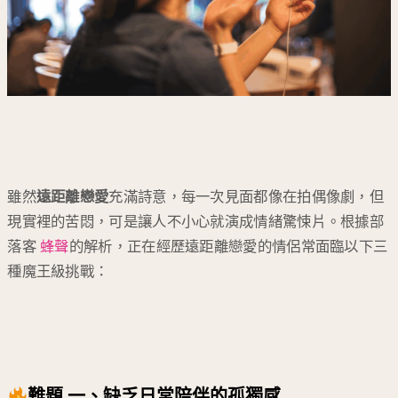
雖然
遠距離戀愛
充滿詩意，每一次見面都像在拍偶像劇，但
現實裡的苦悶，可是讓人不小心就演成情緒驚悚片。根據部
落客
蜂聲
的解析，正在經歷遠距離戀愛的情侶常面臨以下三
種魔王級挑戰：
難題 一、缺乏日常陪伴的孤獨感