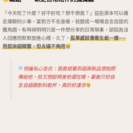
「今天吃了什麼？好不好吃？想不想我？」這些原本可以邊
走邊聊的小事，當對方不在身邊，就變成一場場自言自語的
獨角戲。有時候明明只是一件想分享的日常瑣事，卻因為沒
人回應而默默放進心裡，久了，
孤單感就像衛生紙一樣——
用起來超頻繁，但永遠不夠用
悦編私心告白：我曾經看到超商新品想拍照
傳給他，但又想起時差他還在睡，最後只好自
言自語跟飲料乾杯，真的好淒涼