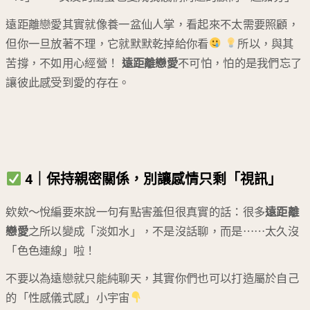
遠距離戀愛其實就像養一盆仙人掌，看起來不太需要照顧，
但你一旦放著不理，它就默默乾掉給你看
所以，與其
苦撐，不如用心經營！
遠距離戀愛
不可怕，怕的是我們忘了
讓彼此感受到愛的存在。
4｜保持親密關係，別讓感情只剩「視訊」
欸欸～悅編要來說一句有點害羞但很真實的話：很多
遠距離
戀愛
之所以變成「淡如水」，不是沒話聊，而是⋯⋯太久沒
「色色連線」啦！
不要以為遠戀就只能純聊天，其實你們也可以打造屬於自己
的「性感儀式感」小宇宙