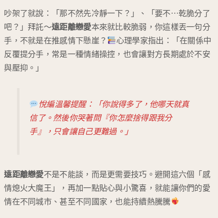
吵架了就說：「那不然先冷靜一下？」、「要不⋯乾脆分了
吧？」拜託～
遠距離戀愛
本來就比較脆弱，你這樣丟一句分
手，不就是在推感情下懸崖？
心理學家指出：「在關係中
反覆提分手，常是一種情緒操控，也會讓對方長期處於不安
與壓抑。」
悅編溫馨提醒：「你說得多了，他哪天就真
信了。然後你哭著問『你怎麼捨得跟我分
手』，只會讓自己更難過。」
遠距離戀愛
不是不能談，而是更需要技巧。避開這六個「感
情熄火大魔王」，再加一點貼心與小驚喜，就能讓你們的愛
情在不同城市、甚至不同國家，也能持續熱騰騰