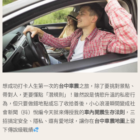
想成功打卡人生第一次的
台中車震
之旅，除了要挑對景點、
帶對人，更要懂點「潛規則」！雖然說是情慾升溫的私密行
為，但只要做錯地點或忘了收拾善後，小心浪漫瞬間變成社
會新聞（抖）悅編今天就來傳授我的
車內開震生存法則
，三
招搞定安全、隱私、還有愛地球，讓你在
台中車震地圖
上留
下傳說級戰績