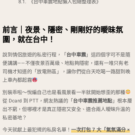
《台中車震地點懶人包總整理表》
前言｜夜景、隱密、剛剛好的曖昧氛
圍，就在台中！
說到情侶旅遊的私密行程，「
台中車震
」這四個字可不是隨
便講講——不僅夜景百萬級、地點夠隱密，還有一堆只有老
司機才知道的「放電熱區」，讓你們從白天吃喝一路甜到晚
上車內都起霧
別裝乖啦～悅編自己也是看風景看一半就開始想歪的那種
從 Dcard 到 PTT，網友熱議的「
台中車震推薦地點
」根本層
出不窮，但哪裡才是真正隱密又安全、適合兩人曖昧升溫的
私密基地？
今天就獻上最犯規的私房名單！
一次打包 7 大「氣氛滿分 ×