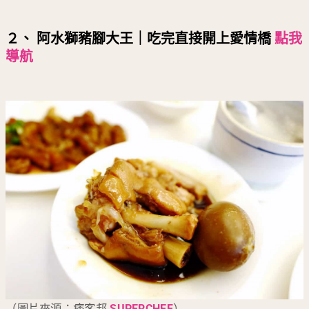
２、 阿水獅豬腳大王｜吃完直接開上愛情橋
點我
導航
（圖片來源：痞客邦
SUPERCHEF
）