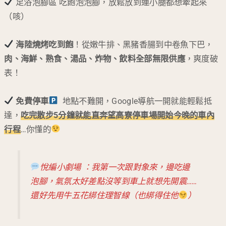
足浴泡腳區 吃飽泡泡腳，放鬆放到連小腿都想牽起來
（咳）
海陸燒烤吃到飽
！從嫩牛排、黑豬香腸到中卷魚下巴，
肉、海鮮、熟食、湯品、炸物、飲料全部無限供應
，爽度破
表！
免費停車
地點不難開，Google導航一開就能輕鬆抵
達，
吃完散步5分鐘就能直奔望高寮停車場開始今晚的車內
行程
…你懂的
悅編小劇場 ：我第一次跟對象來，邊吃邊
泡腳，氣氛太好差點沒等到車上就想先開震……
還好先用牛五花綁住理智線（也綁得住他
）