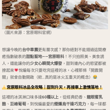
（圖片來源：宮原眼科官網）
想讓今晚的
台中車震
更有層次感？那你絕對不能錯過這間療
癒指數破表的
甜點聖地——宮原眼科
！不只拍照美、美食誘
人，還能讓你的
少女心瞬間大爆發
，甜到連內心的慾望都被
撩起來
悅編每次只要吃完這裡的冰，心裡那條「開震開
關」就會自動開啟（欸…真的是冰火五重天的概念）
宮原眼科冰品全攻略｜甜到升天，再接車上激情落地！
這裡的冰淇淋口味多達
60種以上
，從經典奶香、
龍眼蜜乳
酪
、
巨峰葡萄
，到悅編最愛的
煙燻烏干達巧克力
，每一球都