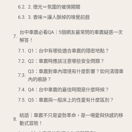
2. 燈光＝氛圍的催情開關
3. 香味＝讓人酥掉的嗅覺前戲
台中車震必看QA｜5個網友最常問的車震疑惑一次
解答！
Q1：台中有哪些適合車震的隱密地點？
Q2：車震時應該注意哪些安全問題？
Q3：車震對車內環境有什麼影響？如何清理車
內的痕跡？
Q4：台中車震的最佳時間是什麼時候？
Q5：車震與一般床上的性愛有什麼區別？
結語｜車震不只是姿勢革命，是一場愛與快感的移
動式冒險！