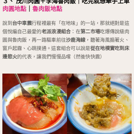
３、 茂川肉圓＋李海魯肉飯｜吃完就想牽手上車
肉圓地點
｜
魯肉飯地點
說到
台中車震
行程裡最有「在地味」的一站，那就絕對是這
個悅編自己最愛的
老派浪漫組合
：在
第二市場
吃爆傳說級肉
圓與魯肉飯，再一路驅車前往
沙鹿海線
，聽著海風搧著火、
窗戶起霧、心跳撲通。這套組合可以說是
從在地樸實吃到床
邊慾火
的代表，讓我們慢慢品嚐（然後快快震）