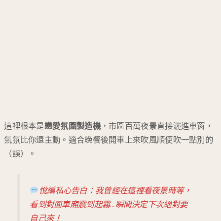
這裡根本是
戀愛氛圍製造機
，市區百萬夜景直接灑進車窗，
氣氛比你還主動。適合晚餐後開車上來吹風順便吹一點別的
（誤）。
悅編私心告白：我曾經在這裡看夜景時等，
看到對面車廂震到起霧…瞬間決定下次絕對要
自己來！