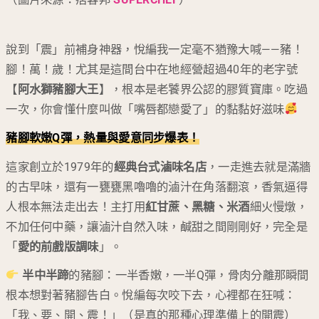
說到「震」前補身神器，悅編我一定毫不猶豫大喊——豬！
腳！萬！歲！尤其是這間台中在地經營超過40年的老字號
【
阿水獅豬腳大王
】，根本是老饕界公認的膠質寶庫。吃過
一次，你會懂什麼叫做「嘴唇都戀愛了」的黏黏好滋味
豬腳軟嫩Q彈，熱量與愛意同步爆表！
這家創立於1979年的
經典台式滷味名店
，一走進去就是滿牆
的古早味，還有一甕甕黑嚕嚕的滷汁在角落翻滾，香氣逼得
人根本無法走出去！主打用
紅甘蔗、黑糖、米酒
細火慢燉，
不加任何中藥，讓滷汁自然入味，鹹甜之間剛剛好，完全是
「
愛的前戲版調味
」。
半中半蹄
的豬腳：一半香嫩，一半Q彈，骨肉分離那瞬間
根本想對著豬腳告白。悅編每次咬下去，心裡都在狂喊：
「我、要、開、震！」（是真的那種心理準備上的開震）