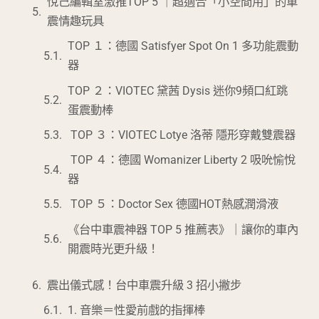
悅己編輯室激推TOP 5 ｜超適合「小空間用」的車
震情趣玩具
TOP １：德國 Satisfyer Spot On 1 多功能震動
器
TOP ２：VIOTEC 黛茜 Dysis 迷你9頻口紅跳
蛋震動棒
TOP ３：VIOTEC Lotye 洛蒂 隱形穿戴雙震器
TOP ４：德國 Womanizer Liberty 2 吸吮愉悅
器
TOP ５：Doctor Sex 德國HOT熱感潤滑液
《台中車震神器 TOP 5 推薦表》｜讓你的車內
開震時光更升級！
震出儀式感！台中車震升級 3 招小撇步
1. 音樂＝性愛前戲的指揮棒