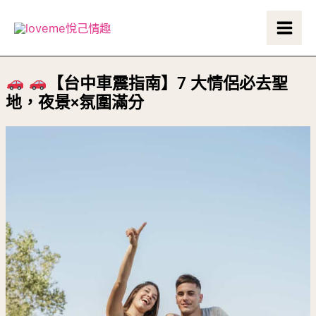
跳
Main
至
Men
主
要
【台中車震指南】7 大情侶必去聖
內
地，夜景×氛圍滿分
容