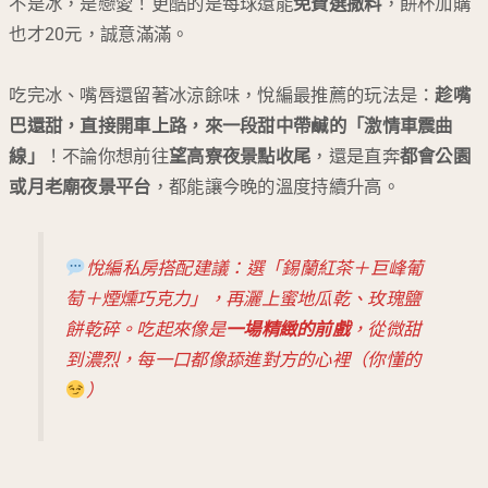
不是冰，是戀愛！更酷的是每球還能
免費選撒料
，餅杯加購
也才20元，誠意滿滿。
吃完冰、嘴唇還留著冰涼餘味，悅編最推薦的玩法是：
趁嘴
巴還甜，直接開車上路，來一段甜中帶鹹的「激情車震曲
線」
！不論你想前往
望高寮夜景點收尾
，還是直奔
都會公園
或月老廟夜景平台
，都能讓今晚的溫度持續升高。
悅編私房搭配建議：選「錫蘭紅茶＋巨峰葡
萄＋煙燻巧克力」，再灑上蜜地瓜乾、玫瑰鹽
餅乾碎。吃起來像是
一場精緻的前戲
，從微甜
到濃烈，每一口都像舔進對方的心裡（你懂的
）