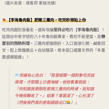
（圖片來源：痞客邦 東蛙池塘）
【李海魯肉飯】肥嫩三層肉，吃完秒想貼上你
吃完肉圓別急著走，還有悅編
堅持必吃
的【
李海魯肉飯
】！
這間台中老字號的八十年魯肉飯專家，賣的不是便當，是
戀
愛前的預熱料理
。三層肉肥瘦剛好，入口直接化開、鹹香回
甘，配上微酸脆瓜＋自加酸菜，根本是口感層次界的「多重
震感模擬器」！
悅編私心告白：「我曾經跟一個對象吃完這
兩間，才剛開上沙鹿海線，他就看著我說：
『你知道我剛剛吃那塊三層肉的時候，就知道
今晚很難收了。』結果？車窗濛了、心也濛了
（然後我們真的差點錯過出口
）」