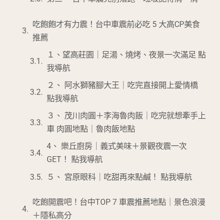
吃飽飽才有力震！台中車震前必吃 5 大高CP美食
推薦
１、望高莊園｜足湯、燒烤、夜景一次滿足 點
我導航
２、 阿水獅豬腳大王｜吃完直接開上愛情橋
點我導航
３、 茂川肉圓＋李海魯肉飯｜吃完就想牽手上
車 肉圓地點｜魯肉飯地點
4、 樂丘廚房｜義式美味＋景觀夜震一次
GET！ 點我導航
５、 宮原眼科｜吃甜再來點鹹！ 點我導航
吃飽開震吧！台中TOP 7 車震推薦地點｜景色浪漫
＋隱私高分