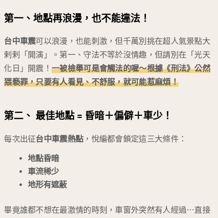
第一、地點再浪漫，也不能違法！
台中車震
可以浪漫，也能刺激，但千萬別挑在超人氣景點大
剌剌「開演」。第一、守法不等於沒情趣，但請別在「光天
化日」開震！
一被檢舉可是會觸法的喔～根據《刑法》公然
猥褻罪，只要有人看見、不舒服，就可能惹麻煩！
第二、
最佳地點 = 昏暗＋偏僻＋車少！
每次出征
台中車震熱點
，悅編都會鎖定這三大條件：
地點昏暗
車流稀少
地形有遮蔽
畢竟誰都不想在最激情的時刻，車窗外突然有人經過⋯直接