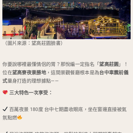
（圖片來源：望高莊園臉書）
你要說哪裡最懂情侶的胃？那悅編一定指名「
望高莊園
」！
位在
望高寮夜景勝地
，這間景觀餐廳根本是為
台中車震前儀
式
量身打造的理想據點——
三大特色一次享受：
百萬夜景 180度 台中七期盡收眼底，坐在窗邊直接被氣
氛點燃