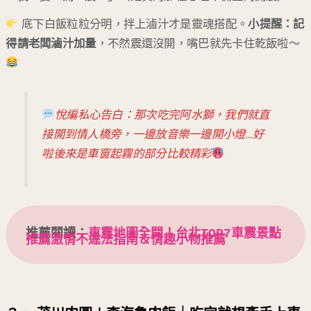
底下白飯粒粒分明，拌上滷汁才是靈魂搭配。
小提醒：記
得請老闆滷汁加量
，不然震還沒開，嘴巴就先卡住乾飯啦～
悅編私心告白：那次吃完阿水獅，我們就直
接開到情人橋旁，一邊放音樂一邊開小燈…好
啦後來是車窗起霧的部分比較精彩
推薦閱讀：
車震地圖全開！台北TOP7車震景點
推薦激情不違法指南＆情趣小物推薦