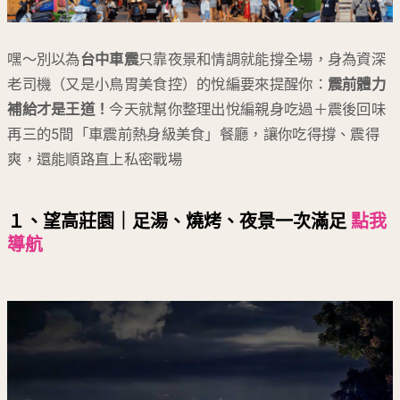
嘿～別以為
台中車震
只靠夜景和情調就能撐全場，身為資深
老司機（又是小鳥胃美食控）的悅編要來提醒你：
震前體力
補給才是王道！
今天就幫你整理出悅編親身吃過＋震後回味
再三的5間「車震前熱身級美食」餐廳，讓你吃得撐、震得
爽，還能順路直上私密戰場
１、望高莊園｜足湯、燒烤、夜景一次滿足
點我
導航