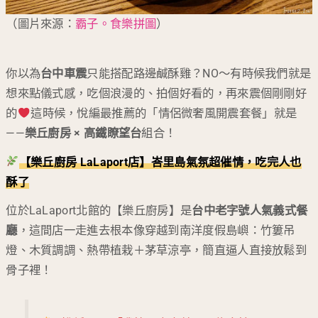
（圖片來源：
霸子。食樂拼圖
）
你以為
台中車震
只能搭配路邊鹹酥雞？NO～有時候我們就是
想來點儀式感，吃個浪漫的、拍個好看的，再來震個剛剛好
的
這時候，悅編最推薦的「情侶微奢風開震套餐」就是
——
樂丘廚房 × 高鐵瞭望台
組合！
【樂丘廚房 LaLaport店】峇里島氣氛超催情，吃完人也
酥了
位於LaLaport北館的【樂丘廚房】是
台中老字號人氣義式餐
廳
，這間店一走進去根本像穿越到南洋度假島嶼：竹簍吊
燈、木質調調、熱帶植栽＋茅草涼亭，簡直逼人直接放鬆到
骨子裡！