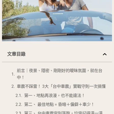
文章目錄
前言｜夜景、隱密、剛剛好的曖昧氛圍，就在台
中！
車震不踩雷！ 3大「台中車震」實戰守則一次搞懂
第一、地點再浪漫，也不能違法！
第二、 最佳地點 = 昏暗＋偏僻＋車少！
第三、 台中車震完別落跑，垃圾記得清一清