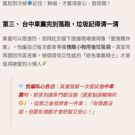
尷尬到冷掉
記住：夠暗，才震得安心、放得開！
第三、 台中
車震完別落跑，垃圾記得清一清
車震可以很激烈，但拜託別留下證據現場搞得像「愛情爆炸
案」。悅編自己每次都會準備
情趣小物用後垃圾袋
，清潔完
再開回市區丟棄。做個環保又性感的「綠色車震騎士」才是
值得被愛的小情人
悅編私心告白
：其實我第一次嘗試
台中車
震
時，緊張到連車門都沒鎖（還差點誤觸喇叭
），從那之後我學會一件事：「有情趣沒
錯，但要有規劃才會舒服又安心！」