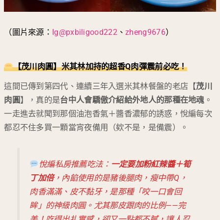
（圖片來源：
Ig@pxbiligood222
、
zheng9676
）
【茂川肉圓】米其林加持的超香Q肉彈震前必吃！
這間已傳到第四代、連續三年入選米其林餐盤的老店【
茂川
肉圓
】，真的是
台中人會驕傲介紹給外地人的那種在地魂
。
一走進去就聞到那個油泡香氣＋醬香濃郁的誘惑，悅編每次
都忍不住多買一顆當宵夜備用（欸不是，是備震）。
悅編私房推薦吃法：
一定要加粉紅辣醬＋筍
丁加倍
，內餡使用的是豬後腿肉，瘦中帶Q，
肉香滿滿、皮不黏牙，是那種「咬一口會回
眸」的神級肉圓。尤其那皮跟肉的比例——完
美！吃得出扎實感，卻又一點都不膩，讓人忍