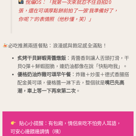
悅編OS：「我第一次來就忍不住自拍20
張，還在可頌厚鬆餅前拍了一張‘我準備好了，
你呢？’的表情照（他秒懂，笑）」
必吃推薦兩道餐點：浪漫感與飽足感全滿點！
炙烤干貝鮮蝦青醬燉飯
：青醬香到讓人舌頭打滑，干
貝Q彈＋鮮蝦甜脆，連奶油都像在說「快點吻我」。
優格奶油炸雞可頌早午餐
：炸雞＋炒蛋＋德式香腸搭
配金黃可頌，優格醬一淋下去，整個就是
嘴巴先高
潮，車上等一下再來第二次
。
 貼心小提醒：有包廂，情侶來吃不怕旁人耳語，
可安心邊餵邊調情（咦）